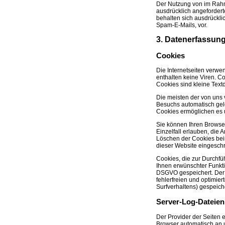
Der Nutzung von im Rahm
ausdrücklich angefordert
behalten sich ausdrückli
Spam-E-Mails, vor.
3. Datenerfassung
Cookies
Die Internetseiten verw
enthalten keine Viren. C
Cookies sind kleine Text
Die meisten der von uns
Besuchs automatisch gelö
Cookies ermöglichen es 
Sie können Ihren Browser
Einzelfall erlauben, die
Löschen der Cookies beim
dieser Website eingeschr
Cookies, die zur Durchfü
Ihnen erwünschter Funktio
DSGVO gespeichert. Der W
fehlerfreien und optimier
Surfverhaltens) gespeich
Server-Log-Dateien
Der Provider der Seiten 
Browser automatisch an un