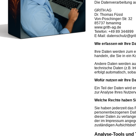
Die Datenverarbeitung au
GRITH AG
Dr. Thomas Füssl
Von-Poschinger-Str. 32
85737 Ismaning
www.grith-ag.de
Telefon: +49 89 344899
E-Mail: datenschutz@gri
Wie erfassen wir Ihre D
Ihre Daten werden zum ei
handeln, die Sie in ein 
Andere Daten werden aut
technische Daten (z.B. I
erfolgt automatisch, soba
Wofür nutzen wir Ihre D
Ein Teil der Daten wird 
zur Analyse Ihres Nutzer
Welche Rechte haben Si
Sie haben jederzeit das 
personenbezogenen Daten
dieser Daten zu verlange
der im Impressum angege
zuständigen Aufsichtsbe
Analyse-Tools und 